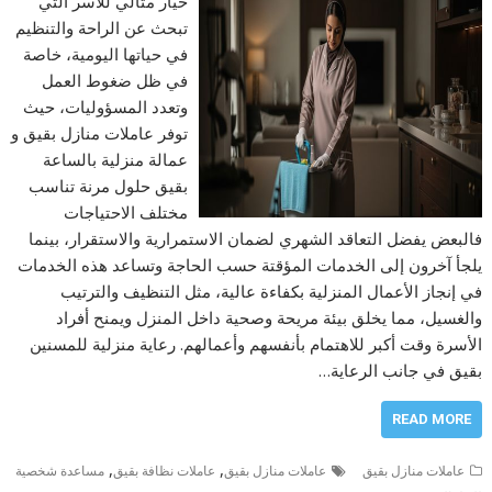
خيار مثالي للأسر التي
تبحث عن الراحة والتنظيم
في حياتها اليومية، خاصة
في ظل ضغوط العمل
وتعدد المسؤوليات، حيث
توفر عاملات منازل بقيق و
عمالة منزلية بالساعة
بقيق حلول مرنة تناسب
مختلف الاحتياجات
فالبعض يفضل التعاقد الشهري لضمان الاستمرارية والاستقرار، بينما
يلجأ آخرون إلى الخدمات المؤقتة حسب الحاجة وتساعد هذه الخدمات
في إنجاز الأعمال المنزلية بكفاءة عالية، مثل التنظيف والترتيب
والغسيل، مما يخلق بيئة مريحة وصحية داخل المنزل ويمنح أفراد
الأسرة وقت أكبر للاهتمام بأنفسهم وأعمالهم. رعاية منزلية للمسنين
بقيق في جانب الرعاية…
READ MORE
,
,
عاملات منازل بقيق
عاملات منازل بقيق
عاملات نظافة بقيق
مساعدة شخصية