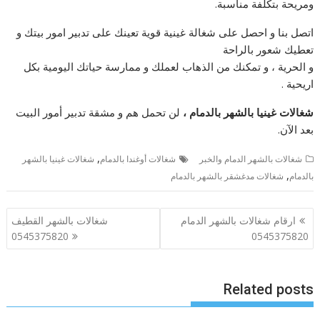
ومريحة بتكلفة مناسبة.
اتصل بنا و احصل على شغالة غينية قوية تعينك على تدبير امور بيتك و
تعطيك شعور بالراحة
و الحرية ، و تمكنك من الذهاب لعملك و ممارسة حياتك اليومية بكل
اريحية .
شغالات غينيا بالشهر بالدمام ،
لن تحمل هم و مشقة تدبير أمور البيت
بعد الآن.
,
شغالات بالشهر الدمام والخبر
شغالات أوغندا بالدمام
شغالات غينيا بالشهر
,
بالدمام
شغالات مدغشقر بالشهر بالدمام
تصفّح
ارقام شغالات بالشهر الدمام
شغالات بالشهر القطيف
المقالات
0545375820
0545375820
Related posts