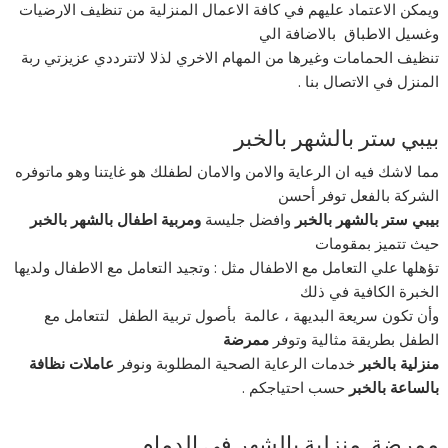
ويمكن الاعتماد عليهم في كافة الاعمال المنزلية من تنظيف الارضيات
وغسيل الاطباق بالاضافة الي
تنظيف الحمامات وغيرها من المهام الاخري لذلا لاتترددي عزيزتي ربة
المنزل في الاتصال بنا .
بيبي ستر بالشهر بالخبر
مما لاشك فيه ان الرعاية والامن والامان لطفلك هو غايتنا وهو ماتوفره
الشركة بالفعل توفر أحسن
بيبي
ستر
بالشهر
بالخبر
وافضل جليسة
ومربية
اطفال
بالشهر
بالخبر
حيث تتميز بمقومات
تؤهلها علي التعامل مع الاطفال مثل : وتجيد التعامل مع الاطفال ولديها
الخبرة الكافية في ذلك
وأن تكون سريعة البديهة ، عالمة بأصول تربية الطفل لتتعامل مع
الطفل بطريقة مثالية وتوفر
ممرضة
منزلية بالخبر
خدمات الرعاية الصحية المطلوبة ونوفر
عاملات نظافة
بالساعة بالخبر
حسب احتياجكم .
ممرضة منزلية بالشهر في الدمام