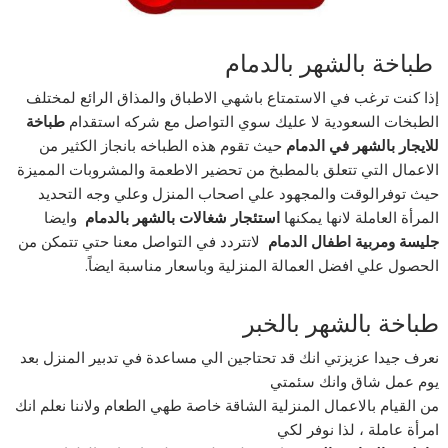
طباخة بالشهر بالدمام
إذا كنت ترغب في الاستمتاع باشهي الاطباق والمذاق الرائع لمختلف
الطبخات السعودية لا عليك سوي التواصل مع شركه استقدام
طباخة
للايجار
بالشهر
في
الدمام
حيث تقوم هذه الطباخه بانجاز الكثير من
الاعمال التي تتعلق بالمطبخ من تحضير الاطعمة والمشروبات المميزة
حيث توفرالوقت والمجهود علي اصحاب المنزل وعلي وجه التحديد
المرأة العاملة لانها يمكنها
استئجار شغالات بالشهر بالدمام
وايضا
جليسة ومربية اطفال الدمام
لاتتردد في التواصل معنا حتي تتمكن من
الحصول علي افضل العمالة المنزلية وباسعار مناسبة ايضاً.
طباخة بالشهر بالخبر
نعرف جيدا عزيزتي انك قد تحتاجين الي مساعدة في تدبير المنزل بعد
يوم عمل شاق وانك سئمتي
من القيام بالاعمال المنزلية الشاقة خاصة طهي الطعام ولاننا نعلم انك
امرأة عاملة ، لذا نوفر لكي