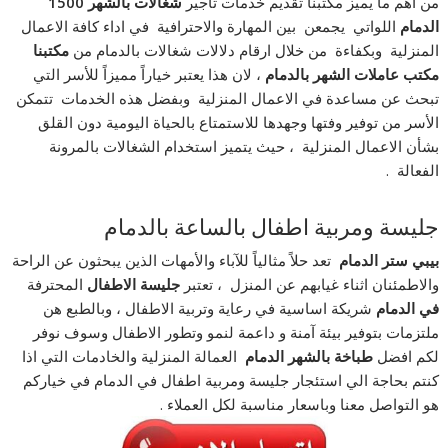
من اهم ما يميز مكتبنا تقديم خدمات تأجير
شغالات
بالشهر
1500
الدمام
اللواتي يجمعن بين المهارة والاحترافية في اداء كافة الاعمال
المنزلية وبكفاءة من خلال ارقام دلالات شغالات بالدمام من
مكتبنا
مكتب عاملات الشهر بالدمام
، لان هذا يعتبر خياراً مميزاً للأسر التي
تبحث عن مساعدة في الاعمال المنزلية وبفضل هذه الخدمات تتمكن
الأسر من توفير وفتها وجهدها للاستمتاع بالحياة اليومية دون القلق
بشأن الاعمال المنزلية ، حيث يتميز استخدام الشغالات بالمرونة
الفعالة .
جليسة ومربية اطفال بالساعة بالدمام
بيبي ستر الدمام
تعد حلاً مثالياً للآباء والأمهات الذين يبحثون عن الراحة
والاطمئنان اثناء غيابهم عن المنزل ، تعتبر
جليسة
الاطفال
المحترفة
في
الدمام
شريكة اساسية في رعاية وتربية الاطفال ، وبالطبع هن
ملتزمات بتوفير بيئة آمنة و داعمة لنمو وتطور الاطفال وسوف نوفر
لكم افضل
طباخة بالشهر الدمام
العمالة المنزلية والخادمات التي اذا
كنتم بحاجة الي استئجار جليسة ومربية اطفال في الدمام في خياركم
هو التواصل معنا وباسعار مناسبة لكل العملاء .