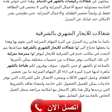
يبحثون عن
شغالات
رخيصات
بالشهر
في
الدمام
وهذا حتي تتولي هذه
الخادمة مسئولية جميع الاعمال المنزلية والتي لا تنحصر في النظافة
فقط بل وايضاً تحضير الطعام والاعمال المنزلية حتي تطمئني بقدر
الامكان عند غيابك عن المنزل .
شغالات للايجار الشهري بالشرقية
دائما ما تعاني ربة المنزل من كثرة المهام المنزلية التي تقوم بها وهذا
ما يجعلها تحتاج الي لها
شغالات
للايجار
الشهري بالشرقية
تساعدها يتم
البحث في مكاتب خدم في الشرقية للايجار ليوفر لها
ممرضة منزلية
لان تلك المكاتب توفر شغالات من جنسيات مختلفة يمكن تأجيرها
بالساعة او بالشهر او حتي باليوم ، سوف يوفرون لكم
طباخة بالشهر
ماهرة لديها خبرة كبيرة في اداء كل المهام المنزلية ما بين تحضير
الطعام وعمل اشهي الاكلات وبمجرد الاتصال علي الشركات التي توفر
خادمات يمكن للعميل الحصول علي خادمة وامضاء تعاقد بالشروط
التي يرديدها وكل هذا باقل الاسعار مع امكانية مراجعه سجل العمل
الخاص بالخادمة قبل التعامل معها