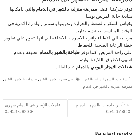
توفر شركتنا افضل
ممرضة منزلية بالشهر في الدمام
والتي بإمكانها
متابعة حالة المريض يوميا
وقياس السكر والضغط والحرارة وتدوينها باستمرار وادارة الادوية في
الوقت المناسب ،وتقديم تقارير
مرحلية الي الاطباء وافراد الاسرة ، بالاضافة الي انها تقوم علي تطوير
خطة الرعاية الصحية للحفاظ
علي راحة المريض كما نوفر
طباخة بالشهر بالدمام
نظيفة وتقدم
اشهي الاطباق اللذيذة وايضا
شغالات للايجار اليومي بالدمام
عند الطلب
,
,
شغالات بالشهر الدمام والخبر
بيبي ستر بالشهر بالخبر
خادمات بالشهر بالخبر
ممرضة منزلية بالشهر في الدمام
تصفّح
تأجير خادمات بالشهر بالدمام
عاملات للإيجار فى الدمام شهري
المقالات
0545375820
0545375820
Related posts